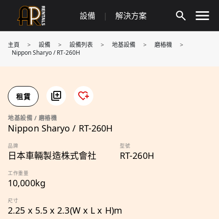
Skip
設備
|
解決方案
to
content
主頁
>
設備
>
設備列表
>
地基設備
>
磨樁機
>
Nippon Sharyo / RT-260H
租賃
地基設備 / 磨樁機
Nippon Sharyo / RT-260H
品牌
型號
日本車輛製造株式會社
RT-260H
工作重量
10,000kg
尺寸
2.25 x 5.5 x 2.3(W x L x H)m