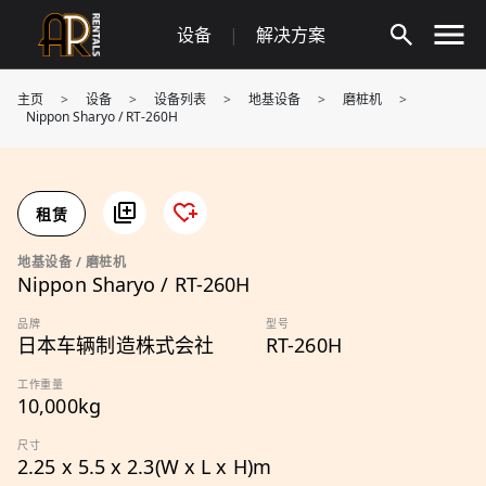
Skip
设备
|
解决方案
to
content
主页
>
设备
>
设备列表
>
地基设备
>
磨桩机
>
Nippon Sharyo / RT-260H
租赁
地基设备 / 磨桩机
Nippon Sharyo / RT-260H
品牌
型号
日本车辆制造株式会社
RT-260H
工作重量
10,000kg
尺寸
2.25 x 5.5 x 2.3(W x L x H)m