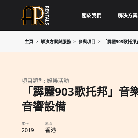
Skip
to
關於我們
解決方案
content
主頁
解決方案與服務
參與項目
「霹靂903歌托
項目類型: 娛樂活動
「霹靂903歌托邦」音
音響設備
年份
地區
2019
香港