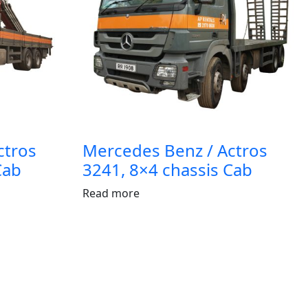
ctros
Mercedes Benz / Actros
Cab
3241, 8×4 chassis Cab
Read more